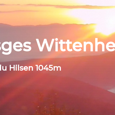
sges Wittenh
du Hilsen 1045m