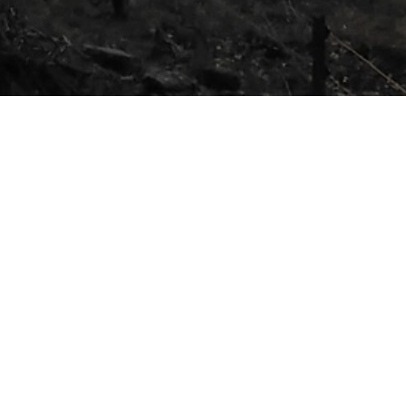
Refuge
A