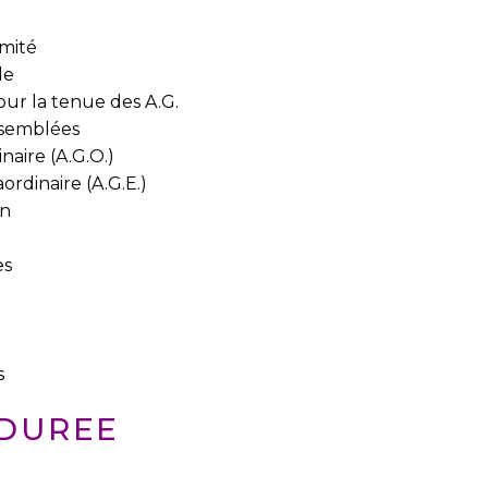
omité
le
our la tenue des A.G.
assemblées
naire (A.G.O.)
ordinaire (A.G.E.)
on
es
s
- DUREE