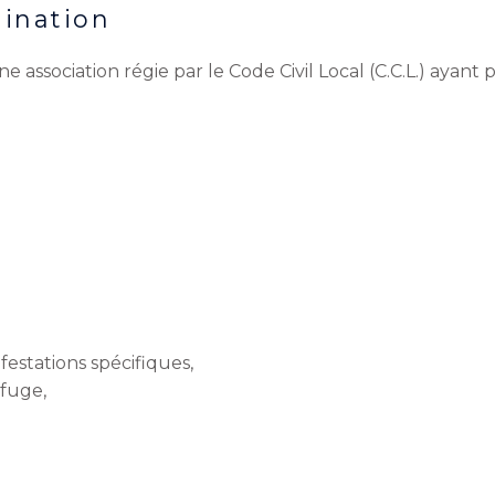
mination
e association régie par le Code Civil Local (C.C.L.) ayan
festations spécifiques,
efuge,