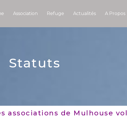
me
Association
Refuge
Actualités
A Propos
Statuts
es associations de Mulhouse vol