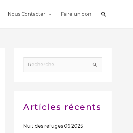
Recherche
Nous Contacter
Faire un don
R
e
c
h
e
Articles récents
r
c
Nuit des refuges 06 2025
h