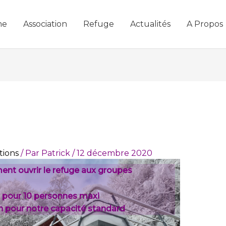
me
Association
Refuge
Actualités
A Propos
tions
/ Par
Patrick
/
12 décembre 2020
ent ouvrir le refuge aux groupes
ai pour 10 personnes maxi
uin pour notre capacité standard