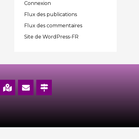
Connexion
Flux des publications
Flux des commentaires
Site de WordPress-FR
M
E
M
a
n
a
p
v
p
-
e
-
m
l
s
a
o
i
r
p
g
k
e
n