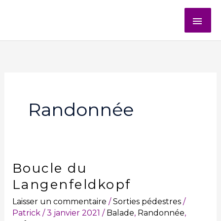
Aller
ME
au
contenu
PRI
Randonnée
Boucle du
Boucle
du
Langenfeldkopf
Langenfeldkopf
Laisser un commentaire
/
Sorties pédestres
/
Patrick
/
3 janvier 2021
/
Balade
,
Randonnée
,